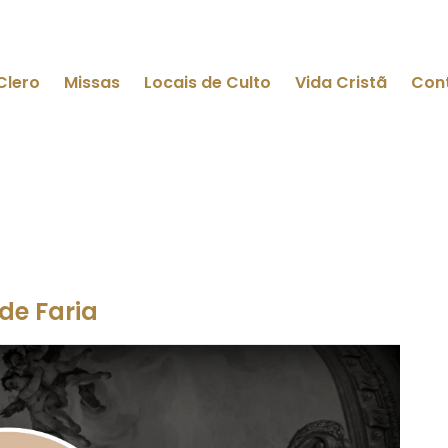
Clero
Missas
Locais de Culto
Vida Cristã
Con
de Faria