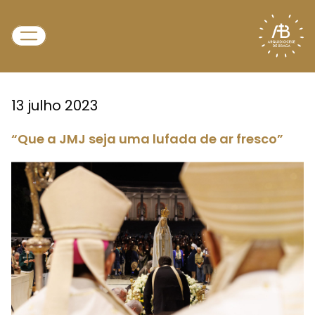
13 julho 2023
“Que a JMJ seja uma lufada de ar fresco”