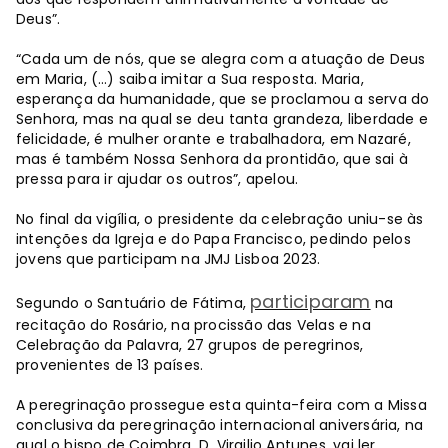
Deus”.
“Cada um de nós, que se alegra com a atuação de Deus
em Maria, (…) saiba imitar a Sua resposta. Maria,
esperança da humanidade, que se proclamou a serva do
Senhora, mas na qual se deu tanta grandeza, liberdade e
felicidade, é mulher orante e trabalhadora, em Nazaré,
mas é também Nossa Senhora da prontidão, que sai à
pressa para ir ajudar os outros”, apelou.
No final da vigília, o presidente da celebração uniu-se às
intenções da Igreja e do Papa Francisco, pedindo pelos
jovens que participam na JMJ Lisboa 2023.
participaram
Segundo o Santuário de Fátima,
na
recitação do Rosário, na procissão das Velas e na
Celebração da Palavra, 27 grupos de peregrinos,
provenientes de 13 países.
A peregrinação prossegue esta quinta-feira com a Missa
conclusiva da peregrinação internacional aniversária, na
qual o bispo de Coimbra, D. Virgilio Antunes, vai ler