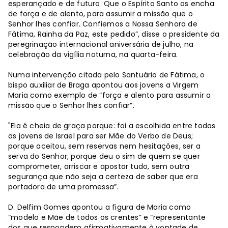
esperançado e de futuro. Que o Espírito Santo os encha
de força e de alento, para assumir a missão que o
Senhor lhes confiar. Confiemos a Nossa Senhora de
Fátima, Rainha da Paz, este pedido”, disse o presidente da
peregrinação internacional aniversária de julho, na
celebração da vigília noturna, na quarta-feira.
Numa intervenção citada pelo Santuário de Fátima, o
bispo auxiliar de Braga apontou aos jovens a Virgem
Maria como exemplo de “força e alento para assumir a
missão que o Senhor lhes confiar”.
"Ela é cheia de graça porque: foi a escolhida entre todas
as jovens de Israel para ser Mãe do Verbo de Deus;
porque aceitou, sem reservas nem hesitações, ser a
serva do Senhor; porque deu o sim de quem se quer
comprometer, arriscar e apostar tudo, sem outra
segurança que não seja a certeza de saber que era
portadora de uma promessa”.
D. Delfim Gomes apontou a figura de Maria como
“modelo e Mãe de todos os crentes” e “representante
dos que respondem afirmativamente à vontade de