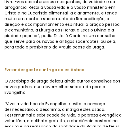
Livrai-vos dos interesses mesquinhos, da vaidade e da
arrogância. Rezai a vossa vida e o vosso ministério em
Cristo e na Eucaristia alimentai-a diariamente, e tende
muito em conta o sacramento da Reconciliação, a
direção e acompanhamento espiritual, a oração pessoal
e comunitária, a Liturgia das Horas, a Lectio Divina e a
piedade popular”, pediu D. José Cordeiro, um conselho
que serve para os novos e antigos sacerdotes, ou seja,
para todo o presbitério da Arquidiocese de Braga.
Evitar desgaste e intriga eclesiástica
O Arcebispo de Braga deixou ainda outros conselhos aos
novos padres, que devem olhar sobretudo para o
Evangelho.
“Vivei a vida boa do Evangelho e evitai o cansaço
desnecessário, o desânimo, a intriga eclesiástica.
Testemunhai a sobriedade de vida, a pobreza evangélica
voluntária, o celibato gratuito, a obediência pastoral na
escuta e na realização da santidade da Palavra de Deus.