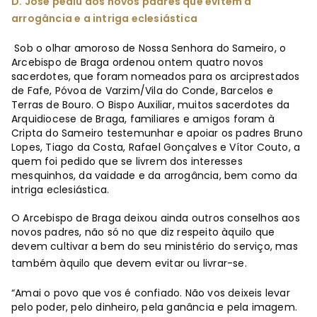
D. José pediu aos novos padres que evitem a
arrogância e a intriga eclesiástica
Sob o olhar amoroso de Nossa Senhora do Sameiro, o
Arcebispo de Braga ordenou ontem quatro novos
sacerdotes, que foram nomeados para os arciprestados
de Fafe, Póvoa de Varzim/Vila do Conde, Barcelos e
Terras de Bouro. O Bispo Auxiliar, muitos sacerdotes da
Arquidiocese de Braga, familiares e amigos foram à
Cripta do Sameiro testemunhar e apoiar os padres Bruno
Lopes, Tiago da Costa, Rafael Gonçalves e Vítor Couto, a
quem foi pedido que se livrem dos interesses
mesquinhos, da vaidade e da arrogância, bem como da
intriga eclesiástica.
O Arcebispo de Braga deixou ainda outros conselhos aos
novos padres, não só no que diz respeito àquilo que
devem cultivar a bem do seu ministério do serviço, mas
também àquilo que devem evitar ou livrar-se.
“Amai o povo que vos é confiado. Não vos deixeis levar
pelo poder, pelo dinheiro, pela ganância e pela imagem.