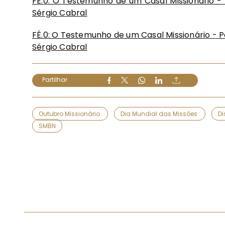
FÉ.0: O Testemunho de um Casal Missionário - 
Sérgio Cabral
FÉ.0: O Testemunho de um Casal Missionário - P
Sérgio Cabral
Partilhar
Outubro Missionário
Dia Mundial das Missões
Di
SMBN