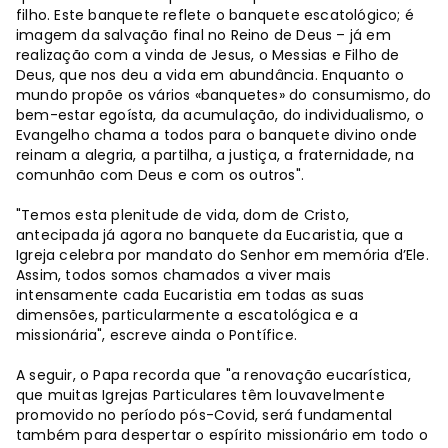
filho. Este banquete reflete o banquete escatológico; é
imagem da salvação final no Reino de Deus – já em
realização com a vinda de Jesus, o Messias e Filho de
Deus, que nos deu a vida em abundância. Enquanto o
mundo propõe os vários «banquetes» do consumismo, do
bem-estar egoísta, da acumulação, do individualismo, o
Evangelho chama a todos para o banquete divino onde
reinam a alegria, a partilha, a justiça, a fraternidade, na
comunhão com Deus e com os outros".
"Temos esta plenitude de vida, dom de Cristo,
antecipada já agora no banquete da Eucaristia, que a
Igreja celebra por mandato do Senhor em memória d’Ele.
Assim, todos somos chamados a viver mais
intensamente cada Eucaristia em todas as suas
dimensões, particularmente a escatológica e a
missionária", escreve ainda o Pontífice.
A seguir, o Papa recorda que "a renovação eucarística,
que muitas Igrejas Particulares têm louvavelmente
promovido no período pós-Covid, será fundamental
também para despertar o espírito missionário em todo o