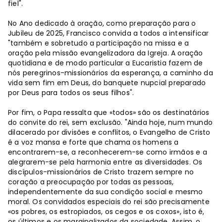
fiel".
No Ano dedicado à oração, como preparação para o
Jubileu de 2025, Francisco convida a todos a intensificar
"também e sobretudo a participação na missa e a
oração pela missão evangelizadora da Igreja. A oração
quotidiana e de modo particular a Eucaristia fazem de
nós peregrinos-missionários da esperança, a caminho da
vida sem fim em Deus, do banquete nupcial preparado
por Deus para todos os seus filhos".
Por fim, o Papa ressalta que «todos» são os destinatários
do convite do rei, sem exclusão. "Ainda hoje, num mundo
dilacerado por divisões e conflitos, o Evangelho de Cristo
é a voz mansa e forte que chama os homens a
encontrarem-se, a reconhecerem-se como irmãos e a
alegrarem-se pela harmonia entre as diversidades. Os
discípulos-missionários de Cristo trazem sempre no
coração a preocupação por todas as pessoas,
independentemente da sua condição social e mesmo
moral. Os convidados especiais do rei são precisamente
«os pobres, os estropiados, os cegos e os coxos», isto é,
os últimos e os marginalizados da sociedade. Assim, o