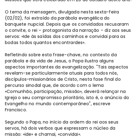
O tema da mensagem, divulgada nesta sexta-feira
(02/02), foi extraído da parábola evangélica do
banquete nupcial. Depois que os convidados recusaram
o convite, o rei – protagonista da narração – diz aos seus
servos: «Ide às saídas dos caminhos e convidai para as
bodas todos quantos encontrardes».
Refletindo sobre esta frase-chave, no contexto da
parábola e da vida de Jesus, o Papa ilustra alguns
aspectos importantes da evangelização. "Tais aspectos
revelam-se particularmente atuais para todos nós,
discípulos-missionários de Cristo, nesta fase final do
percurso sinodal que, de acordo com o lema
«Comunhão, participação, missão», deverá relançar na
Igreja o seu compromisso prioritário, isto é, o anúncio do
Evangelho no mundo contemporâneo", escreve
Francisco.
Segundo o Papa, no início da ordem do rei aos seus
servos, há dois verbos que expressam o núcleo da
missão: «ide» e chamai, «convidai».