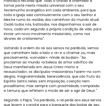
Francisco recorda que "todo o cristão é chamado a
tomar parte nesta missão universal com o seu
testemunho evangélico em cada ambiente, para que
toda a Igreja saia continuamente com o seu Senhor e
Mestre rumo às «saídas dos caminhos» do mundo atual.
Oxalá todos nós, batizados, nos disponhamos a sair de
novo, cada um segundo a própria condição de vida, para
iniciar um novo movimento missionário, como nos
alvores do cristianismo".
Voltando à ordem do rei aos servos na parábola, vemos
que caminham lado a lado o «ir» e o chamar ou, mais
precisamente, «convidar»: «Vinde às bodas!». "Ao
proclamar ao mundo «a beleza do amor salvífico de
Deus manifestado em Jesus Cristo morto e
ressuscitado», os discípulos-missionários fazem-no com
alegria, magnanimidade, benevolência, que são fruto do
Espírito Santo neles; sem imposição, coerção nem
proselitismo; mas sempre com proximidade, compaixão
e ternura, que refletem o modo de ser e agir de Deus."
Segundo o Papa, "na parábola, o rei pede aos seus servos
que levem o convite para o banquete das bodas de seu