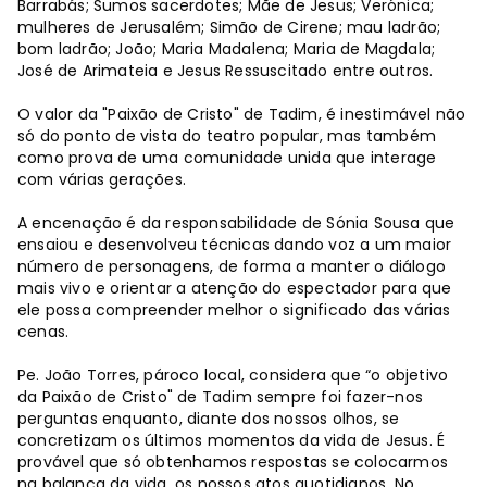
Barrabás; Sumos sacerdotes; Mãe de Jesus; Verónica;
mulheres de Jerusalém; Simão de Cirene; mau ladrão;
bom ladrão; João; Maria Madalena; Maria de Magdala;
José de Arimateia e Jesus Ressuscitado entre outros.
O valor da "Paixão de Cristo" de Tadim, é inestimável não
só do ponto de vista do teatro popular, mas também
como prova de uma comunidade unida que interage
com várias gerações.
A encenação é da responsabilidade de Sónia Sousa que
ensaiou e desenvolveu técnicas dando voz a um maior
número de personagens, de forma a manter o diálogo
mais vivo e orientar a atenção do espectador para que
ele possa compreender melhor o significado das várias
cenas.
Pe. João Torres, pároco local, considera que “o objetivo
da Paixão de Cristo" de Tadim sempre foi fazer-nos
perguntas enquanto, diante dos nossos olhos, se
concretizam os últimos momentos da vida de Jesus. É
provável que só obtenhamos respostas se colocarmos
na balança da vida, os nossos atos quotidianos. No