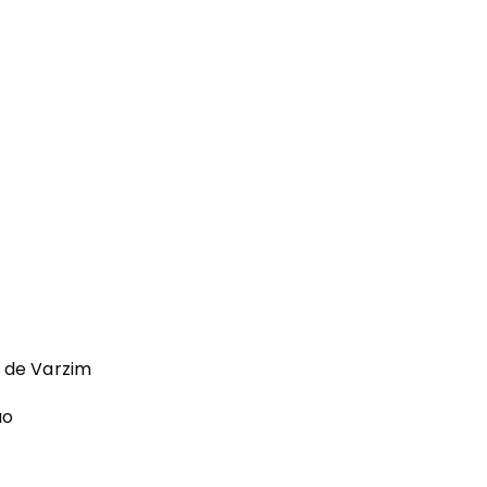
a de Varzim
ão