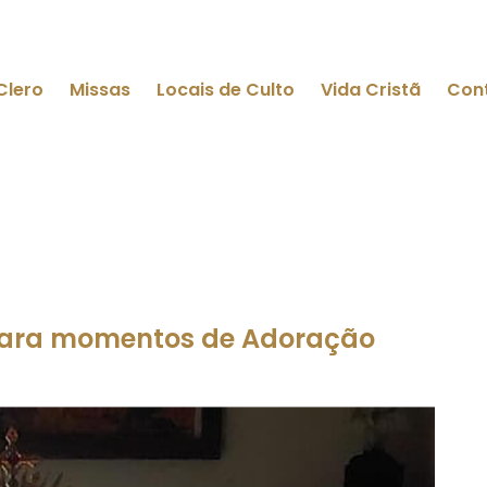
Clero
Missas
Locais de Culto
Vida Cristã
Con
para momentos de Adoração