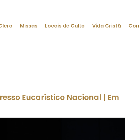
Clero
Missas
Locais de Culto
Vida Cristã
Con
esso Eucarístico Nacional | Em