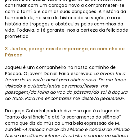
continuar com um coração novo a comprometer-se
com a família e com as suas obrigações. A história da
humanidade, no seio da história da salvação, é uma
história de tropeços e obstáculos pelos caminhos da
vida. Todavia, a fé garante-nos a certeza da felicidade
prometida.
3. Juntos, peregrinos de esperança, no caminho de
Páscoa
Zaqueu é um companheiro no nosso caminho de
Páscoa. O jovem Daniel Faria escreveu: «
a árvore foi a
forma de te ver/e desci para abrir a casa. De me teres
visitado e avistado/entre os ramos/fizeste-me
passagem/da folha ao voo do pássaro/do sol à doçura
do fruto. Para me encontrares me deste/a pequenez
».
Da igreja Catedral poderá dizer-se que é o lugar do
“canto do silêncio” e até “o sacramento do silêncio”,
como que diz da música uma bela expressão de M.
Zundel: «
A música nasce do silêncio e conduz ao silêncio.
Nasce do silêncio interior do artista e conduz ao silêncio