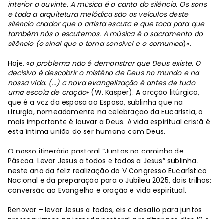
interior o ouvinte. A música é o canto do silêncio. Os sons
e toda a arquitetura melódica são os veículos deste
silêncio criador que o artista escuta e que toca para que
também nós o escutemos. A música é o sacramento do
silêncio (o sinal que o torna sensível e o comunica
)».
Hoje, «
o problema não é demonstrar que Deus existe. O
decisivo é descobrir o mistério de Deus no mundo e na
nossa vida. (...) a nova evangelização é antes de tudo
uma escola de oração
» (W. Kasper). A oração litúrgica,
que é a voz da esposa ao Esposo, sublinha que na
Liturgia, nomeadamente na celebração da Eucaristia, o
mais importante é louvar a Deus. A vida espiritual cristã é
esta íntima união do ser humano com Deus.
O nosso itinerário pastoral “Juntos no caminho de
Páscoa. Levar Jesus a todos e todos a Jesus” sublinha,
neste ano da feliz realização do V Congresso Eucarístico
Nacional e da preparação para o Jubileu 2025, dois trilhos:
conversão ao Evangelho e oração e vida espiritual.
Renovar – levar Jesus a todos, eis o desafio para juntos