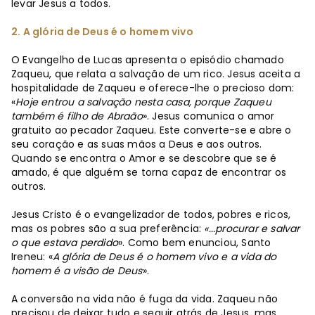
levar Jesus a todos.
2. A glória de Deus é o homem vivo
O Evangelho de Lucas apresenta o episódio chamado
Zaqueu, que relata a salvação de um rico. Jesus aceita a
hospitalidade de Zaqueu e oferece-lhe o precioso dom:
«
Hoje entrou a salvação nesta casa, porque Zaqueu
também é filho de Abraão
». Jesus comunica o amor
gratuito ao pecador Zaqueu. Este converte-se e abre o
seu coração e as suas mãos a Deus e aos outros.
Quando se encontra o Amor e se descobre que se é
amado, é que alguém se torna capaz de encontrar os
outros.
Jesus Cristo é o evangelizador de todos, pobres e ricos,
mas os pobres são a sua preferência:
«...procurar e salvar
o que estava perdido
». Como bem enunciou, Santo
Ireneu: «
A glória de Deus é o homem vivo e a vida do
homem é a visão de Deus
».
A conversão na vida não é fuga da vida. Zaqueu não
precisou de deixar tudo e seguir atrás de Jesus, mas