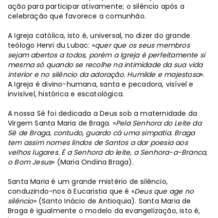
ação para participar ativamente; o silêncio após a
celebração que favorece a comunhão.
A Igreja católica, isto é, universal, no dizer do grande
teólogo Henri du Lubac: «
quer que os seus membros
sejam abertos a todos, porém a Igreja é perfeitamente si
mesma só quando se recolhe na intimidade da sua vida
interior e no silêncio da adoração. Humilde e majestosa
».
A Igreja é divino-humana, santa e pecadora, visível e
invisível, histórica e escatológica.
A nossa Sé foi dedicada a Deus sob a maternidade da
Virgem Santa Maria de Braga. «
Pela Senhora do Leite da
Sé de Braga, contudo, guardo cá uma simpatia. Braga
tem assim nomes lindos de Santos a dar poesia aos
velhos lugares. É a Senhora do leite, a Senhora-a-Branca,
o Bom Jesus
» (Maria Ondina Braga).
Santa Maria é um grande mistério de silêncio,
conduzindo-nos à Eucaristia que é «
Deus que age no
silêncio
» (Santo Inácio de Antioquia). Santa Maria de
Braga é igualmente o modelo da evangelização, isto é,