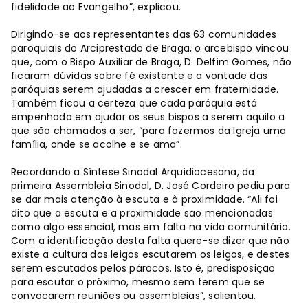
fidelidade ao Evangelho”, explicou.
Dirigindo-se aos representantes das 63 comunidades
paroquiais do Arciprestado de Braga, o arcebispo vincou
que, com o Bispo Auxiliar de Braga, D. Delfim Gomes, não
ficaram dúvidas sobre fé existente e a vontade das
paróquias serem ajudadas a crescer em fraternidade.
Também ficou a certeza que cada paróquia está
empenhada em ajudar os seus bispos a serem aquilo a
que são chamados a ser, “para fazermos da Igreja uma
família, onde se acolhe e se ama”.
Recordando a Síntese Sinodal Arquidiocesana, da
primeira Assembleia Sinodal, D. José Cordeiro pediu para
se dar mais atenção à escuta e à proximidade. “Ali foi
dito que a escuta e a proximidade são mencionadas
como algo essencial, mas em falta na vida comunitária.
Com a identificação desta falta quere-se dizer que não
existe a cultura dos leigos escutarem os leigos, e destes
serem escutados pelos párocos. Isto é, predisposição
para escutar o próximo, mesmo sem terem que se
convocarem reuniões ou assembleias”, salientou.