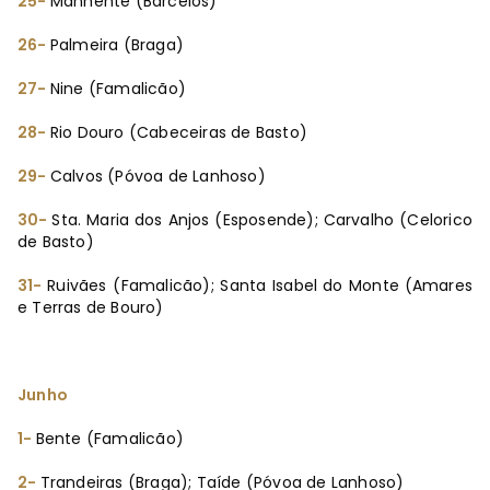
25-
Manhente (Barcelos)
26-
Palmeira (Braga)
27-
Nine (Famalicão)
28-
Rio Douro (Cabeceiras de Basto)
29-
Calvos (Póvoa de Lanhoso)
30-
Sta. Maria dos Anjos (Esposende); Carvalho (Celorico
de Basto)
31-
Ruivães (Famalicão); Santa Isabel
do Monte
(Amares
e Terras de Bouro)
Junho
1-
Bente (Famalicão)
2-
Trandeiras (Braga); Taíde (Póvoa de Lanhoso)