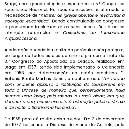
Braga, com grande alegria e esperança, o 5.º Congresso
Eucarístico Nacional. Na suas conclusões, é afirmada a
necessidade de “
manter as igrejas abertas e revalorizar a
adoração eucarística
”. Dando continuidade ao congresso
e procurando implementar as suas conclusões é nossa
intenção reformular o
Calendário do Lausperene
Arquidiocesano
.
A adoração eucarística realizada paróquia após paróquia,
ao longo de todos os dias do ano surgiu como fruto do
3.º Congresso do Apostolado da Oração, realizado em
Braga em 1957, tendo sido implementado o Calendário
em 1958, por determinação do então arcebispo D.
António Bento Martins Júnior, o qual afirmou: “
foi votada
com unânime aplauso a instituição do Lausperene em
toda a Diocese, de maneira que, perpetuamente, haja
sempre uma igreja, pelo menos, ou mais ainda, em que,
durante o ano, esteja exposta à adoração publica, de dia
e de noite, a Santíssima Eucaristia
”.
De 1958 para cá muita coisa mudou. Em 3 de novembro
de 1977 foi criada a Diocese de Viana do Castelo, pelo