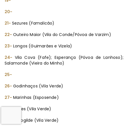
19-
20-
21-
Sezures (Famalicão)
22-
Outeiro Maior (Vila do Conde/Póvoa de Varzim)
23-
Longos (Guimarães e Vizela)
24-
Vila Cova (Fafe); Esperança (Póvoa de Lanhoso);
Salamonde (Vieira do Minho)
25-
26-
Godinhaços (Vila Verde)
27-
Marinhas (Esposende)
28-
Atiães (Vila Verde)
29-
Nevogilde (Vila Verde)