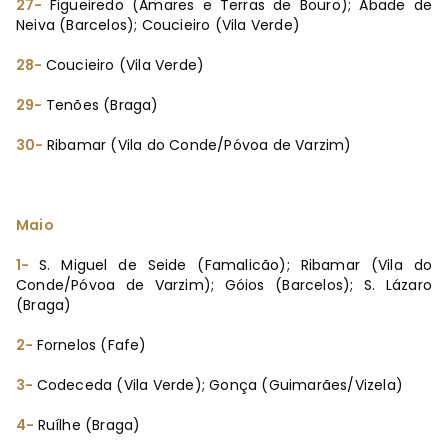
27-
Figueiredo (Amares e Terras de Bouro); Abade de
Neiva (Barcelos); Coucieiro (Vila Verde)
28-
Coucieiro (Vila Verde)
29-
Tenões (Braga)
30-
Ribamar (Vila do Conde/Póvoa de Varzim)
Maio
1-
S. Miguel de Seide (Famalicão); Ribamar (Vila do
Conde/Póvoa de Varzim); Góios (Barcelos); S. Lázaro
(Braga)
2-
Fornelos (Fafe)
3-
Codeceda (Vila Verde); Gonça (Guimarães/Vizela)
4-
Ruílhe (Braga)