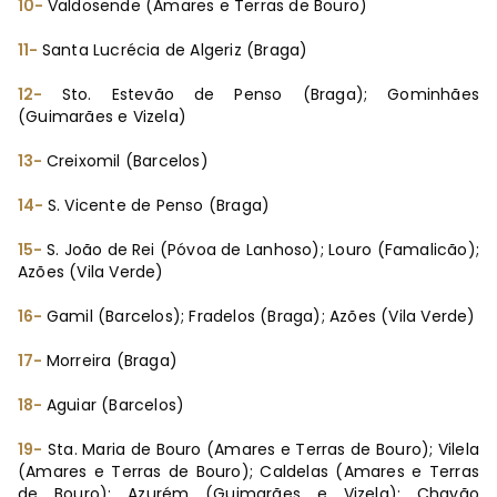
10-
Valdosende (Amares e Terras de Bouro)
11-
Santa Lucrécia de Algeriz (Braga)
12-
Sto. Estevão de Penso (Braga); Gominhães
(Guimarães e Vizela)
13-
Creixomil (Barcelos)
14-
S. Vicente de Penso (Braga)
15-
S. João de
Rei (Póvoa de Lanhoso); Louro (Famalicão);
Azões (Vila Verde)
16-
Gamil (Barcelos); Fradelos (Braga); Azões (Vila Verde)
17-
Morreira (Braga)
18-
Aguiar (Barcelos)
19-
Sta. Maria de Bouro (Amares e Terras de Bouro); Vilela
(Amares e Terras de Bouro); Caldelas (Amares e Terras
de Bouro); Azurém (Guimarães e Vizela); Chavão