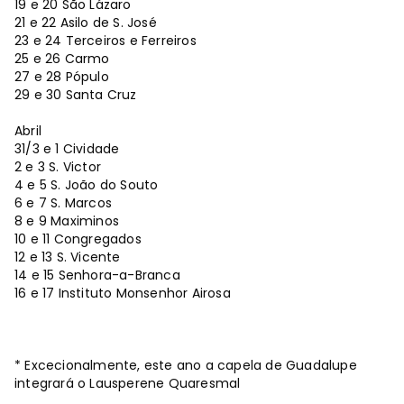
19 e 20 São Lázaro
21 e 22 Asilo de S. José
23 e 24 Terceiros e Ferreiros
25 e 26 Carmo
27 e 28 Pópulo
29 e 30 Santa Cruz
Abril
31/3 e 1 Cividade
2 e 3 S. Victor
4 e 5 S. João do Souto
6 e 7 S. Marcos
8 e 9 Maximinos
10 e 11 Congregados
12 e 13 S. Vicente
14 e 15 Senhora-a-Branca
16 e 17 Instituto Monsenhor Airosa
* Excecionalmente, este ano a capela de Guadalupe
integrará o Lausperene Quaresmal