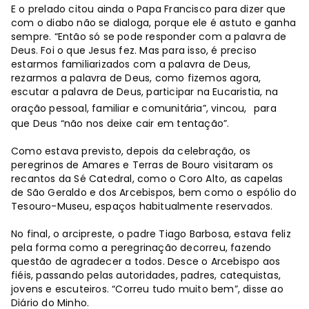
E o prelado citou ainda o Papa Francisco para dizer que
com o diabo não se dialoga, porque ele é astuto e ganha
sempre. “Então só se pode responder com a palavra de
Deus. Foi o que Jesus fez. Mas para isso, é preciso
estarmos familiarizados com a palavra de Deus,
rezarmos a palavra de Deus, como fizemos agora,
escutar a palavra de Deus, participar na Eucaristia, na
oração pessoal, familiar e comunitária”, vincou,
para
que Deus “não nos deixe cair em tentação”.
Como estava previsto, depois da celebração, os
peregrinos de Amares e Terras de Bouro visitaram os
recantos da Sé Catedral, como o Coro Alto, as capelas
de São Geraldo e dos Arcebispos, bem como o espólio do
Tesouro-Museu, espaços habitualmente reservados.
No final, o arcipreste, o padre Tiago Barbosa, estava feliz
pela forma como a peregrinação decorreu, fazendo
questão de agradecer a todos. Desce o Arcebispo aos
fiéis, passando pelas autoridades, padres, catequistas,
jovens e escuteiros. “Correu tudo muito bem”, disse ao
Diário do Minho.