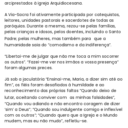
arciprestados à igreja Arquidiocesana.
A Via-Sacra foi ativamente participada por catequistas,
leitores, unidades pastorais e sacerdotes de todas as
paróquias. Durante a mesma, rezou-se pelas famílias,
pelas crianças e idosos, pelos doentes, incluindo o Santo
Padre; pelas mulheres, mas também para
que a
humanidade saia do “comodismo e da indiferença”.
“Libertai-me de julgar que não me toca a mim socorrer
os outros”. “Fazei-me ver nos irmãos a vossa presença”
foram algumas preces.
Já sob a jaculatória “Ensinai-me, Maria, a dizer sim até ao
fim”, os fiéis foram desafiados à humildade e ao
reconhecimento das próprias faltas “Quando deixo de
lutar, aceitando conviver com
as minhas falsidades”,
“Quando vou adiando e não encontro coragem de dizer
‘sim’ a Deus”; “Quando sou indulgente comigo e inflexível
com os outros”; “Quando quero que a Igreja e o Mundo
mudem, mas eu não mudo”, refletiu-se.