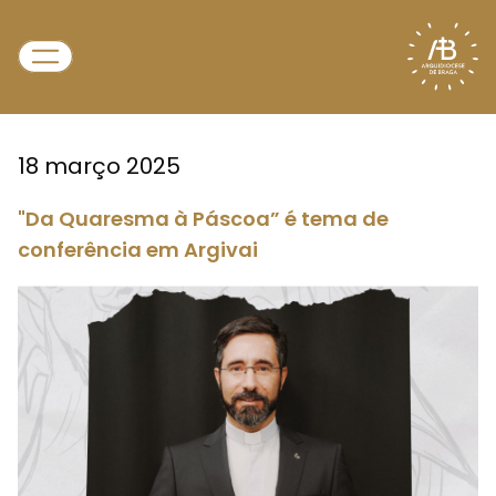
18 março 2025
"Da Quaresma à Páscoa” é tema de
conferência em Argivai