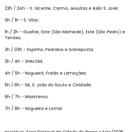
23h / 24h - S. Vicente, Carmo, Jesuítas e Asilo S. José;
0h / 1h - S. Vítor;
1h / 2h - Gualtar, Este (São Mamede), Este (São Pedro) e
Tenões;
2h / 03h - Espinho, Pedralva e Sobreposta;
3h / 4h - SHALOM;
4h / 5h - Nogueiró, Fraião e Lamaçães;
5h / 6h - Sé, S. João do Souto e Cividade;
6h / 7h - Maximinos;
7h / 8h - Nogueira e Lomar.
Iniciativa: Zona Pastoral da Cidade de Braga e Este/2025