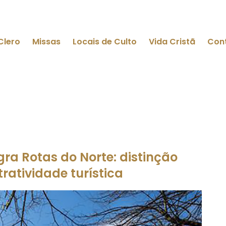
Clero
Missas
Locais de Culto
Vida Cristã
Con
ra Rotas do Norte: distinção
tratividade turística