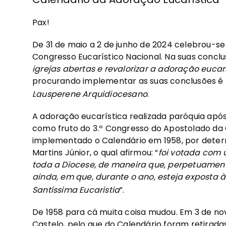
Pax!
De 31 de maio a 2 de junho de 2024 celebrou-se
Congresso Eucarístico Nacional. Na suas conclu
igrejas abertas e revalorizar a adoração eucar
procurando implementar as suas conclusões é 
Lausperene Arquidiocesano
.
A adoração eucarística realizada paróquia após 
como fruto do 3.º Congresso do Apostolado da 
implementado o Calendário em 1958, por deter
Martins Júnior, o qual afirmou: “
foi votada com 
toda a Diocese, de maneira que, perpetuament
ainda, em que, durante o ano, esteja exposta à
Santíssima Eucaristia
”.
De 1958 para cá muita coisa mudou. Em 3 de no
Castelo, pelo que do Calendário foram retirad