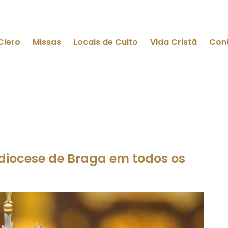
Clero
Missas
Locais de Culto
Vida Cristã
Con
diocese de Braga em todos os