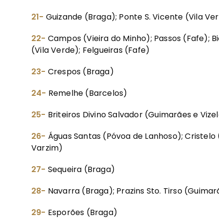
21-
Guizande (Braga); Ponte S. Vicente (Vila Ve
22-
Campos (Vieira do Minho); Passos (Fafe); B
(Vila Verde); Felgueiras (Fafe)
23-
Crespos (Braga)
24-
Remelhe (Barcelos)
25-
Briteiros Divino Salvador (Guimarães e Vize
26-
Águas Santas (Póvoa de Lanhoso); Cristelo
Varzim)
27-
Sequeira (Braga)
28-
Navarra (Braga); Prazins Sto. Tirso (Guimar
29-
Esporões (Braga)