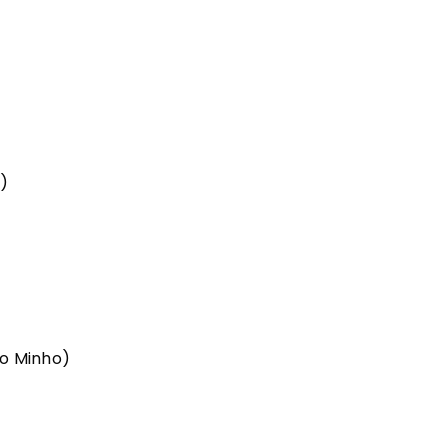
)
do Minho)