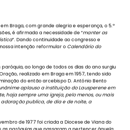
 em Braga, com grande alegria e esperança, o 5.º
sões, é afirmada a necessidade de “
manter as
ística
”. Dando continuidade ao congresso e
nossa intenção reformular o
Calendário do
paróquia, ao longo de todos os dias do ano surgiu
Oração, realizado em Braga em 1957, tendo sido
minação do então arcebispo D. António Bento
unânime aplauso a instituição do Lausperene em
e, haja sempre uma igreja, pelo menos, ou mais
 adoração publica, de dia e de noite, a
vembro de 1977 foi criada a Diocese de Viana do
as as paróquias que passaram a pertencer àquela