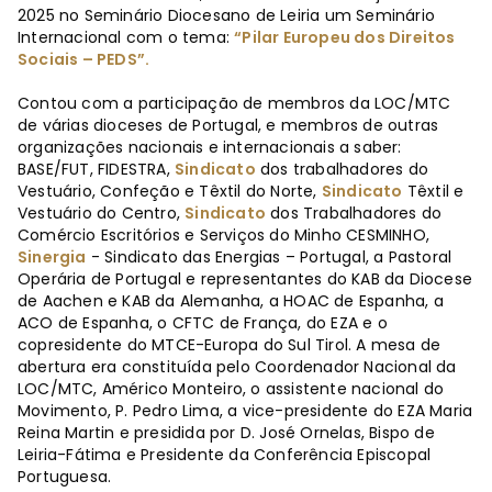
2025 no Seminário Diocesano de Leiria um Seminário
Internacional com o tema:
“Pilar Europeu dos Direitos
Sociais – PEDS”.
Contou com a participação de membros da LOC/MTC
de várias dioceses de Portugal, e membros de outras
organizações nacionais e internacionais a saber:
BASE/FUT, FIDESTRA,
Sindicato
dos trabalhadores do
Vestuário, Confeção e Têxtil do Norte,
Sindicato
Têxtil e
Vestuário do Centro,
Sindicato
dos Trabalhadores do
Comércio Escritórios e Serviços do Minho CESMINHO,
Sinergia
- Sindicato das Energias – Portugal, a Pastoral
Operária de Portugal e representantes do KAB da Diocese
de Aachen e KAB da Alemanha, a HOAC de Espanha, a
ACO de Espanha, o CFTC de França, do EZA e o
copresidente do MTCE-Europa do Sul Tirol. A mesa de
abertura era constituída pelo Coordenador Nacional da
LOC/MTC, Américo Monteiro, o assistente nacional do
Movimento, P. Pedro Lima, a vice-presidente do EZA Maria
Reina Martin e presidida por D. José Ornelas, Bispo de
Leiria-Fátima e Presidente da Conferência Episcopal
Portuguesa.