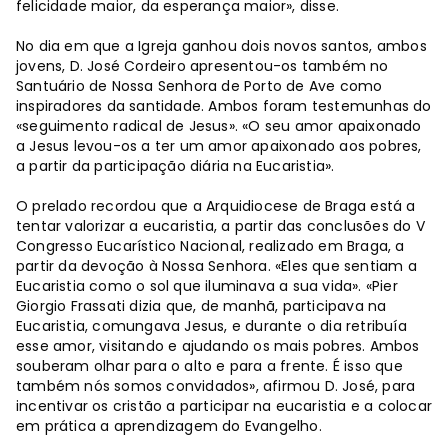
felicidade maior, da esperança maior», disse.
No dia em que a Igreja ganhou dois novos santos, ambos
jovens, D. José Cordeiro apresentou-os também no
Santuário de Nossa Senhora de Porto de Ave como
inspiradores da santidade. Ambos foram testemunhas do
«seguimento radical de Jesus». «O seu amor apaixonado
a Jesus levou-os a ter um amor apaixonado aos pobres,
a partir da participação diária na Eucaristia».
O prelado recordou que a Arquidiocese de Braga está a
tentar valorizar a eucaristia, a partir das conclusões do V
Congresso Eucarístico Nacional, realizado em Braga, a
partir da devoção à Nossa Senhora. «Eles que sentiam a
Eucaristia como o sol que iluminava a sua vida». «Pier
Giorgio Frassati dizia que, de manhã, participava na
Eucaristia, comungava Jesus, e durante o dia retribuía
esse amor, visitando e ajudando os mais pobres. Ambos
souberam olhar para o alto e para a frente. É isso que
também nós somos convidados», afirmou D. José, para
incentivar os cristão a participar na eucaristia e a colocar
em prática a aprendizagem do Evangelho.