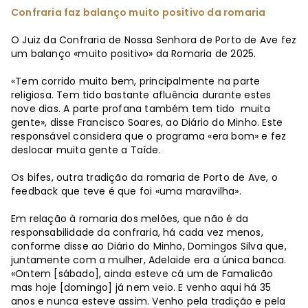
Confraria faz balanço muito positivo da romaria
O Juiz da Confraria de Nossa Senhora de Porto de Ave fez
um balanço «muito positivo» da Romaria de 2025.
«Tem corrido muito bem, principalmente na parte
religiosa. Tem tido bastante afluência durante estes
nove dias. A parte profana também tem tido muita
gente», disse Francisco Soares, ao Diário do Minho. Este
responsável considera que o programa «era bom» e fez
deslocar muita gente a Taíde.
Os bifes, outra tradição da romaria de Porto de Ave, o
feedback que teve é que foi «uma maravilha».
Em relação à romaria dos melões, que não é da
responsabilidade da confraria, há cada vez menos,
conforme disse ao Diário do Minho, Domingos Silva que,
juntamente com a mulher, Adelaide era a única banca.
«Ontem [sábado], ainda esteve cá um de Famalicão
mas hoje [domingo] já nem veio. E venho aqui há 35
anos e nunca esteve assim. Venho pela tradição e pela