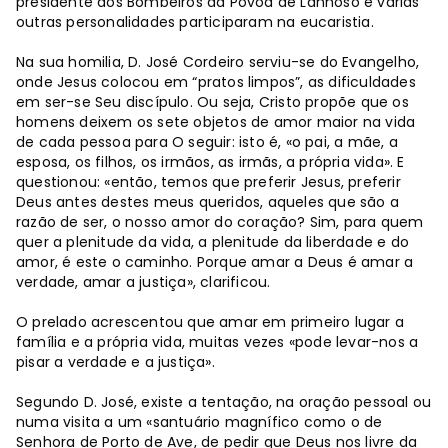
presidente dos Bombeiros da Póvoa de Lanhoso e várias
outras personalidades participaram na eucaristia.
Na sua homilia, D. José Cordeiro serviu-se do Evangelho,
onde Jesus colocou em “pratos limpos”, as dificuldades
em ser-se Seu discípulo. Ou seja, Cristo propõe que os
homens deixem os sete objetos de amor maior na vida
de cada pessoa para O seguir: isto é, «o pai, a mãe, a
esposa, os filhos, os irmãos, as irmãs, a própria vida». E
questionou: «então, temos que preferir Jesus, preferir
Deus antes destes meus queridos, aqueles que são a
razão de ser, o nosso amor do coração? Sim, para quem
quer a plenitude da vida, a plenitude da liberdade e do
amor, é este o caminho. Porque amar a Deus é amar a
verdade, amar a justiça», clarificou.
O prelado acrescentou que amar em primeiro lugar a
família e a própria vida, muitas vezes «pode levar-nos a
pisar a verdade e a justiça».
Segundo D. José, existe a tentação, na oração pessoal ou
numa visita a um «santuário magnífico como o de
Senhora de Porto de Ave, de pedir que Deus nos livre da