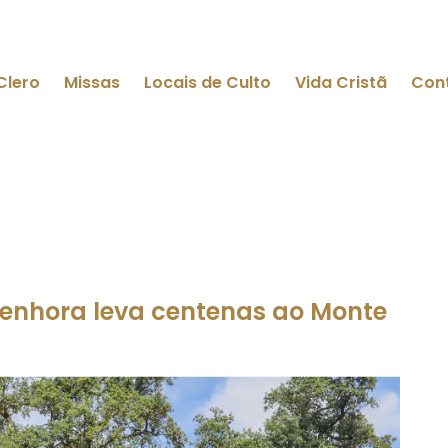
Clero
Missas
Locais de Culto
Vida Cristã
Con
Senhora leva centenas ao Monte