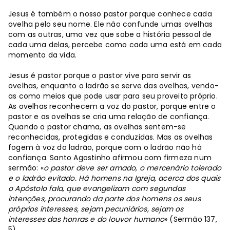
Jesus é também o nosso pastor porque conhece cada
ovelha pelo seu nome. Ele não confunde umas ovelhas
com as outras, uma vez que sabe a história pessoal de
cada uma delas, percebe como cada uma está em cada
momento da vida.
Jesus é pastor porque o pastor vive para servir as
ovelhas, enquanto o ladrão se serve das ovelhas, vendo-
as como meios que pode usar para seu proveito próprio.
As ovelhas reconhecem a voz do pastor, porque entre o
pastor e as ovelhas se cria uma relação de confiança.
Quando o pastor chama, as ovelhas sentem-se
reconhecidas, protegidas e conduzidas. Mas as ovelhas
fogem à voz do ladrão, porque com o ladrão não há
confiança. Santo Agostinho afirmou com firmeza num
sermão: «
o pastor deve ser amado, o mercenário tolerado
e o ladrão evitado. Há homens na Igreja, acerca dos quais
o Apóstolo fala, que evangelizam com segundas
intenções, procurando da parte dos homens os seus
próprios interesses, sejam pecuniários, sejam os
interesses das honras e do louvor humano
» (Sermão 137,
5).