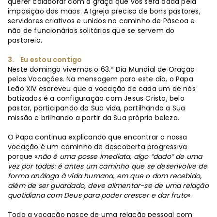
querer colaborar com a graça que vos será dada pela
imposição das mãos. A Igreja precisa de bons pastores,
servidores criativos e unidos no caminho de Páscoa e
não de funcionários solitários que se servem do
pastoreio.
3. Eu estou contigo
Neste domingo vivemos o 63.º Dia Mundial de Oração
pelas Vocações. Na mensagem para este dia, o Papa
Leão XIV escreveu que a vocação de cada um de nós
batizados é a configuração com Jesus Cristo, belo
pastor, participando da Sua vida, partilhando a Sua
missão e brilhando a partir da Sua própria beleza.
O Papa continua explicando que encontrar a nossa
vocação é um caminho de descoberta progressiva
porque «
não é uma posse imediata, algo “dado” de uma
vez por todas: é antes um caminho que se desenvolve de
forma análoga à vida humana, em que o dom recebido,
além de ser guardado, deve alimentar-se de uma relação
quotidiana com Deus para poder crescer e dar fruto
».
Toda a vocação nasce de uma relação pessoal com