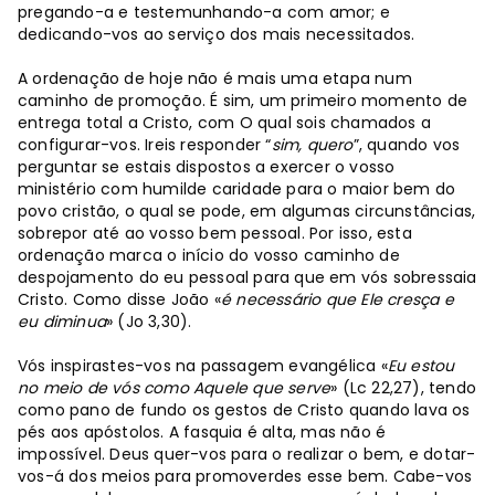
pregando-a e testemunhando-a com amor; e
dedicando-vos ao serviço dos mais necessitados.
A ordenação de hoje não é mais uma etapa num
caminho de promoção. É sim, um primeiro momento de
entrega total a Cristo, com O qual sois chamados a
configurar-vos. Ireis responder “
sim, quero
”, quando vos
perguntar se estais dispostos a exercer o vosso
ministério com humilde caridade para o maior bem do
povo cristão, o qual se pode, em algumas circunstâncias,
sobrepor até ao vosso bem pessoal. Por isso, esta
ordenação marca o início do vosso caminho de
despojamento do eu pessoal para que em vós sobressaia
Cristo. Como disse João «
é necessário que Ele cresça e
eu diminua
» (Jo 3,30).
Vós inspirastes-vos na passagem evangélica «
Eu estou
no meio de vós como Aquele que serve
» (Lc 22,27), tendo
como pano de fundo os gestos de Cristo quando lava os
pés aos apóstolos. A fasquia é alta, mas não é
impossível. Deus quer-vos para o realizar o bem, e dotar-
vos-á dos meios para promoverdes esse bem. Cabe-vos