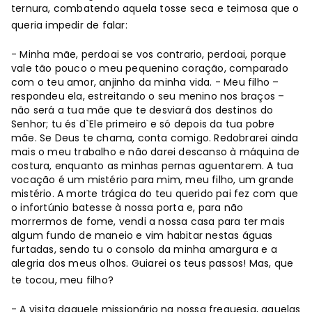
ternura, combatendo aquela tosse seca e teimosa que o
queria impedir de falar:
- Minha mãe, perdoai se vos contrario, perdoai, porque
vale tão pouco o meu pequenino coração, comparado
com o teu amor, anjinho da minha vida. - Meu filho –
respondeu ela, estreitando o seu menino nos braços –
não será a tua mãe que te desviará dos destinos do
Senhor; tu és d`Ele primeiro e só depois da tua pobre
mãe. Se Deus te chama, conta comigo. Redobrarei ainda
mais o meu trabalho e não darei descanso à máquina de
costura, enquanto as minhas pernas aguentarem. A tua
vocação é um mistério para mim, meu filho, um grande
mistério. A morte trágica do teu querido pai fez com que
o infortúnio batesse à nossa porta e, para não
morrermos de fome, vendi a nossa casa para ter mais
algum fundo de maneio e vim habitar nestas águas
furtadas, sendo tu o consolo da minha amargura e a
alegria dos meus olhos. Guiarei os teus passos! Mas, que
te tocou, meu filho?
- A visita daquele missionário na nossa freguesia, aquelas