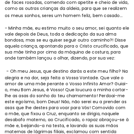
de faces rosadas, comendo com apetite e cheio de vida,
como as outras crianças da aldeia, para que se realizem
os meus sonhos, seres um homem feliz, bem casado…
- Minha mãe, eu estimo muito o seu amor, sei quanto ele
vale depois de Deus, toda a dedicação da sua alma
bondosa, mas se eu quiser seguir outro caminho?! Disse
aquela criança, apontando para o Cristo crucificado, que
sua mãe tinha por cima da máquina de costura, para
onde também lançou o olhar, dizendo, por sua vez:
- Oh meu Jesus, que destino darás a este meu filho? Na
alegria e na dor, seja feita a Vossa Vontade. Que vale o
amor de uma mãe perante o Vosso Infinito Amor? Guiai-
o, meu Bom Jesus, é Vosso! Que loucura a minha cortar-
lhe as asas do sonho do teu chamamento! Perdoai-me
este egoísmo, bom Deus! Não, não serei eu a prender as
asas que lhe destes para voar para Vós! Comovido com
a mãe, que fixou a Cruz, enquanto se dirigia, naquele
desabafo materno, ao Crucificado, o rapaz abraçou-se à
mãe e, beijando-a na testa, e lavando as suas mãos
maternas de lágrimas filiais, exclamou com sentida