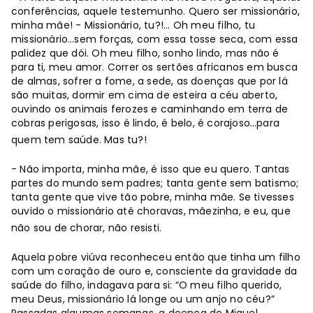
conferências, aquele testemunho. Quero ser missionário,
minha mãe! - Missionário, tu?!... Oh meu filho, tu
missionário…sem forças, com essa tosse seca, com essa
palidez que dói. Oh meu filho, sonho lindo, mas não é
para ti, meu amor. Correr os sertões africanos em busca
de almas, sofrer a fome, a sede, as doenças que por lá
são muitas, dormir em cima de esteira a céu aberto,
ouvindo os animais ferozes e caminhando em terra de
cobras perigosas, isso é lindo, é belo, é corajoso…para
quem tem saúde. Mas tu?!
- Não importa, minha mãe, é isso que eu quero. Tantas
partes do mundo sem padres; tanta gente sem batismo;
tanta gente que vive tão pobre, minha mãe. Se tivesses
ouvido o missionário até choravas, mãezinha, e eu, que
não sou de chorar, não resisti.
Aquela pobre viúva reconheceu então que tinha um filho
com um coração de ouro e, consciente da gravidade da
saúde do filho, indagava para si: “O meu filho querido,
meu Deus, missionário lá longe ou um anjo no céu?”