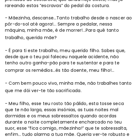
rareando estas “escravas” do pedal da costura.
- Mãezinha, descanse…Tanto trabalho desde o nascer ao
pôr-do-sol até agora!... Sempre a pedalar, nessa
máquina, minha mãe, é de morrer!...Para quê tanto
trabalho, querida mãe?
- É para ti este trabalho, meu querido filho. Sabes que,
desde que o teu pai faleceu naquele acidente, não
tenho outro ganha-pão para te sustentar e para te
comprar os remédios…és tão doente, meu filho!...
- Com bem pouco vivo, minha mãe, não trabalhes tanto
que me dói ver-te tão sacrificada.
- Meu filho, esse teu rosto tão pálido, esta tosse seca
que te não larga, essas insónias, as tuas noites mal
dormidas e os meus sobressaltos quando acordas
durante a noite completamente encharcado no teu
suor, esse “fica comigo, mãezinha!” que te sobressalta,
enfim… tudo alarma a tua mãe. Queria ver-te robusto e