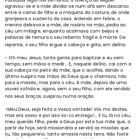
Passadas algumas semanas, a doença do Miguel
agravou-se e a mãe dividia-se num afã sem descanso
entre a cama do filho e a máquina da costura, de onde
granjeava o sustento da casa. Ardendo em febre, o
menino delirava e a mãe, de rosário na mão, pedia ao
céu um milagre, enquanto acalmava com beijos e
palavras de ternura o seu rebento frágil e à morte. De
repente, o seu filho ergue a cabeça e grita, em delírio:
- Oh meu Jesus, tanta gente para baptizar e eu sem
tempo, sem mãos a medir… E, naquele delírio, cai com a
sua cabeça no peito da mãe, que o acolhia, dando o
último suspiro nas mãos do Deus que o chamava, não
para a missão, mas para o céu. A mãe, depois de uma
viuvez sofrida e, agora, sem o seu filho, com ele rendido
nos seus braços, suspirou numa oração:
-Meu Deus, seja feita a Vossa vontade! Vós mo destes,
mas era vosso e por isso vo-Lo entrego!... E tu, lá no céu,
meu querido filho, pede a Deus por esta tua mãe que, a
partir de hoje, será missionária e servirá as missões que
tu, tão pequenino, tanto amaste nesta terra. Não foste