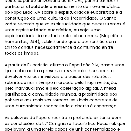
Neste segundo aniversário do 5.º CEN, ganha também
particular atualidade o ensinamento da nova encíclica
do Papa Leão XIV sobre a espiritualidade eucarística e a
construção de uma cultura da fraternidade. O Santo
Padre recorda que «a espiritualidade que necessitamos é
uma espiritualidade eucarística, ou seja, uma
espiritualidade da unidade eclesial no amor» (Magnifica
humanitas, 234), sublinhando que a comunhão com
Cristo conduz necessariamente à comunhão entre
todos os irmãos.
A partir da Eucaristia, afirma o Papa Leão XIV, nasce uma
Igreja chamada a preservar os vínculos humanos, a
devolver voz aos invisíveis e a cuidar das relações,
sobretudo num tempo marcado pela fragmentação,
pelo individualismo e pela aceleração digital. A mesa
partilhada, a comunidade reunida, a proximidade aos
pobres e aos mais sós tornam-se sinais concretos de
uma humanidade reconciliada e aberta à esperança.
As palavras do Papa encontram profunda sintonia com
as conclusões do 5.º Congresso Eucarístico Nacional, que
apelavam a uma Igreja capaz de unir contemplação e