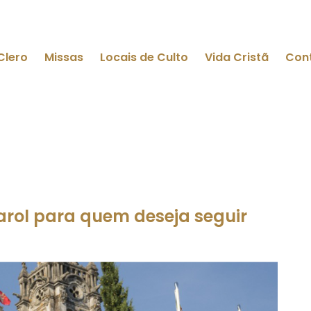
Clero
Missas
Locais de Culto
Vida Cristã
Con
farol para quem deseja seguir