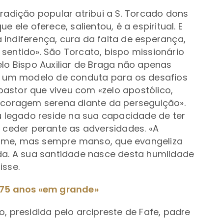
radição popular atribui a S. Torcado dons
 ele oferece, salientou, é a espiritual. E
da indiferença, cura da falta de esperança,
sentido». São Torcato, bispo missionário
elo Bispo Auxiliar de Braga não apenas
um modelo de conduta para os desafios
astor que viveu com «zelo apostólico,
e coragem serena diante da perseguição».
eu legado reside na sua capacidade de ter
m ceder perante as adversidades. «A
rme, mas sempre manso, que evangeliza
ida. A sua santidade nasce desta humildade
isse.
 175 anos «em grande»
, presidida pelo arcipreste de Fafe, padre