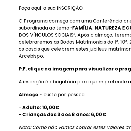
Faça aqui a sua
INSCRIÇÃO
.
O Programa começa com uma Conferência orien
subordinada ao tema “
FAMÍLIA, NATUREZA E 
DOS VÍNCULOS SOCIAIS”. Após o almoço, teremo
celebraremos as Bodas Matrimoniais do 1º, 10º, 
os casais que celebrem estes jubileus matrimo
Arcebispo.
P.F. clique na imagem para visualizar o pr
A inscrição é obrigatória para quem pretende 
Almoço
- custo por pessoa:
-
Adulto: 10,00€
- Crianças dos 3 aos 8 anos: 6,00€
Nota: Como não vamos cobrar estes valores a