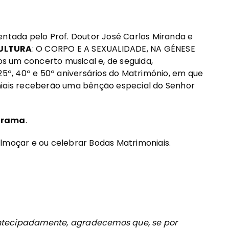
tada pelo Prof. Doutor José Carlos Miranda e
CULTURA
: O CORPO E A SEXUALIDADE, NA GÉNESE
s um concerto musical e, de seguida,
25º, 40º e 50º aniversários do Matrimónio, em que
niais receberão uma bênção especial do Senhor
ograma
.
almoçar e ou celebrar Bodas Matrimoniais.
ntecipadamente, agradecemos que, se por