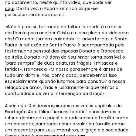
no casamento, neste quinto vídeo, que pode ver
aqui
. Desta vez, o Papa Francisco dirige-se
particularmente aos casais.
«Não é preciso ter medo de falhar: o medo é o maior
obstáculo para acolher Cristo e o seu plano de vida para
nós! O medo: tomem cuidado!» – adverte-nos o Santo
Padre. A reflexão do Santo Padre é acompanhada pelo
testemunho pessoal das esposas Donato e Francesca,
da Italia. Donato: «O dom do Seu Amor torna possível o
"para sempre" de duas criaturas frágeis, limitadas e
feridas». Francesca: «O nosso para sempre é antes de
tudo um dom e, nós, como casal, percebemos isso
especialmente quando lutamos para construir a nossa
relação de amor, mas é justamente aí que temos a
oportunidade de ver a intervenção da Graça».
A série de 10 vídeos inspirados nos vários capítulos da
Exortação Apostólica "Amoris Laetitia" convida-nos a
reler o documento papal e a redescobrir a família como
um presente, para redescobrir o valor da família como
um presente para seus membros, a Igreja e a sociedade.