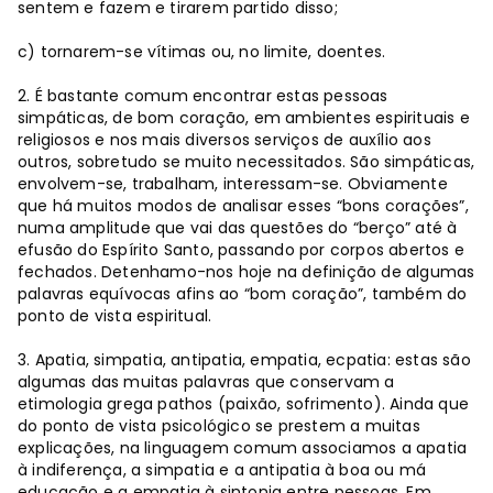
sentem e fazem e tirarem partido disso;
c) tornarem-se vítimas ou, no limite, doentes.
2. É bastante comum encontrar estas pessoas
simpáticas, de bom coração, em ambientes espirituais e
religiosos e nos mais diversos serviços de auxílio aos
outros, sobretudo se muito necessitados. São simpáticas,
envolvem-se, trabalham, interessam-se. Obviamente
que há muitos modos de analisar esses “bons corações”,
numa amplitude que vai das questões do “berço” até à
efusão do Espírito Santo, passando por corpos abertos e
fechados. Detenhamo-nos hoje na definição de algumas
palavras equívocas afins ao “bom coração”, também do
ponto de vista espiritual.
3. Apatia, simpatia, antipatia, empatia, ecpatia: estas são
algumas das muitas palavras que conservam a
etimologia grega pathos (paixão, sofrimento). Ainda que
do ponto de vista psicológico se prestem a muitas
explicações, na linguagem comum associamos a apatia
à indiferença, a simpatia e a antipatia à boa ou má
educação e a empatia à sintonia entre pessoas. Em