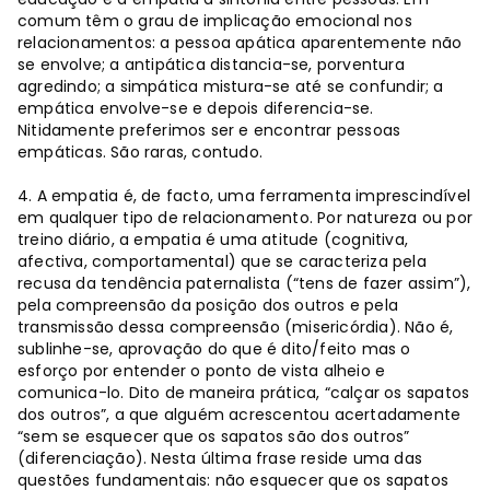
comum têm o grau de implicação emocional nos
relacionamentos: a pessoa apática aparentemente não
se envolve; a antipática distancia-se, porventura
agredindo; a simpática mistura-se até se confundir; a
empática envolve-se e depois diferencia-se.
Nitidamente preferimos ser e encontrar pessoas
empáticas. São raras, contudo.
4. A empatia é, de facto, uma ferramenta imprescindível
em qualquer tipo de relacionamento. Por natureza ou por
treino diário, a empatia é uma atitude (cognitiva,
afectiva, comportamental) que se caracteriza pela
recusa da tendência paternalista (“tens de fazer assim”),
pela compreensão da posição dos outros e pela
transmissão dessa compreensão (misericórdia). Não é,
sublinhe-se, aprovação do que é dito/feito mas o
esforço por entender o ponto de vista alheio e
comunica-lo. Dito de maneira prática, “calçar os sapatos
dos outros”, a que alguém acrescentou acertadamente
“sem se esquecer que os sapatos são dos outros”
(diferenciação). Nesta última frase reside uma das
questões fundamentais: não esquecer que os sapatos