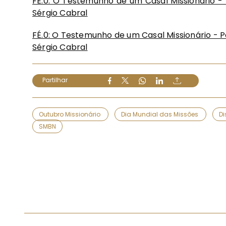
FÉ.0: O Testemunho de um Casal Missionário - 
Sérgio Cabral
FÉ.0: O Testemunho de um Casal Missionário - P
Sérgio Cabral
Partilhar
Outubro Missionário
Dia Mundial das Missões
Di
SMBN