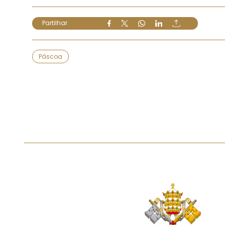
Partilhar
Páscoa