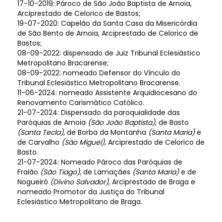
17-10-2019: Pároco de São João Baptista de Arnoia,
Arciprestado de Celorico de Bastos;
19-07-2020: Capelão da Santa Casa da Misericórdia
de São Bento de Arnoia, Arciprestado de Celorico de
Bastos;
08-09-2022: dispensado de Juiz Tribunal Eclesiástico
Metropolitano Bracarense;
08-09-2022: nomeado Defensor do Vínculo do
Tribunal Eclesiástico Metropolitano Bracarense.
11-06-2024: nomeado Assistente Arquidiocesano do
Renovamento Carismático Católico.
21-07-2024: Dispensado da paroquialidade das
Paróquias de Arnoia
(São João Baptista)
, de Basto
(Santa Tecla)
, de Borba da Montanha
(Santa Maria)
e
de Carvalho
(São Miguel)
, Arciprestado de Celorico de
Basto.
21-07-2024: Nomeado Pároco das Paróquias de
Fraião
(São Tiago)
, de Lamaçães
(Santa Maria)
e de
Nogueiró
(Divino Salvador)
, Arciprestado de Braga e
nomeado Promotor da Justiça do Tribunal
Eclesiástico Metropolitano de Braga.