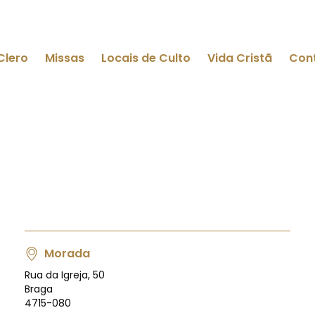
Clero
Missas
Locais de Culto
Vida Cristã
Con
Morada
Rua da Igreja, 50
Braga
4715-080