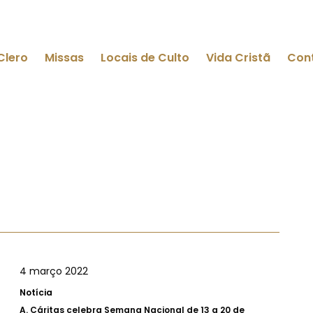
Clero
Missas
Locais de Culto
Vida Cristã
Con
4 março 2022
Notícia
A.
Cáritas celebra Semana Nacional de 13 a 20 de