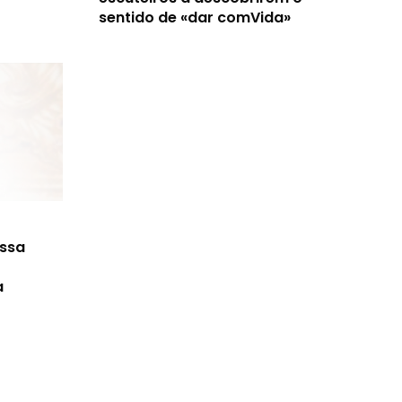
sentido de «dar comVida»
ossa
a