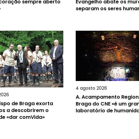
 coração sempre aberto
Evangelho abate os mur
»
separam os seres huma
4 agosto 2026
2026
A.
Acampamento Region
ispo de Braga exorta
Braga do CNE «é um gra
os a descobrirem o
laboratório de humanid
 de «dar comVida»