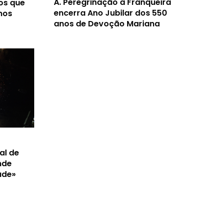
A.
Peregrinação à Franqueira
os que
encerra Ano Jubilar dos 550
nos
anos de Devoção Mariana
al de
nde
ade»