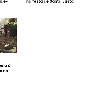
ade»
na festa de Santa Justa
ela à
s na