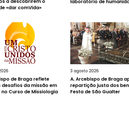
os a descobrirem o
laboratório de humanid
 de «dar comVida»
2026
3 agosto 2026
ispo de Braga reflete
A.
Arcebispo de Braga ap
s desafios da missão em
repartição justa dos ben
 no Curso de Missiologia
Festa de São Gualter