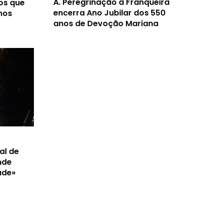
A.
Peregrinação à Franqueira
os que
encerra Ano Jubilar dos 550
nos
anos de Devoção Mariana
al de
nde
ade»