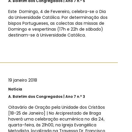
A.
Boletim dos Congregados | Ano 7 n.º 5
Este Domingo, 4 de Fevereiro, celebra-se o Dia
da Universidade Católica. Por determinação dos
bispos Portugueses, as colectas das missas de
Domingo e vespertinas (17h e 22h de sábado)
destinam-se à Universidade Católica.
19 janeiro 2018
Notícia
A.
Boletim dos Congregados | Ano 7 n.º 3
Oitavário de Oração pela Unidade dos Cristãos
[18-25 de Janeiro] | No Arciprestado de Braga
haverá uma celebração ecuménica no dia 24,
quarta-feira, às 21h00, na Igreja Evangélica
Metodista, localizada na Travessa Dr. Francisco