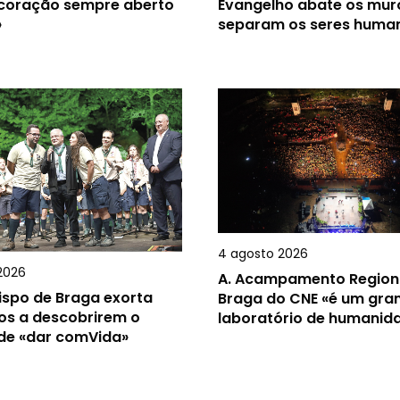
 coração sempre aberto
Evangelho abate os mur
»
separam os seres huma
4 agosto 2026
2026
A.
Acampamento Region
ispo de Braga exorta
Braga do CNE «é um gra
os a descobrirem o
laboratório de humanid
 de «dar comVida»