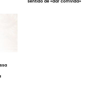
sentido de «dar comVida»
ossa
a