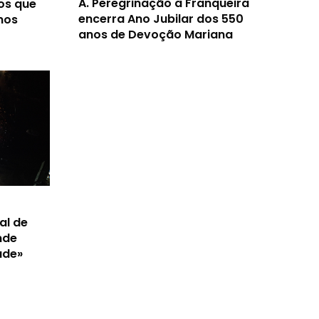
A.
Peregrinação à Franqueira
os que
encerra Ano Jubilar dos 550
nos
anos de Devoção Mariana
al de
nde
ade»