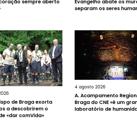
 coração sempre aberto
Evangelho abate os mur
»
separam os seres huma
4 agosto 2026
2026
A.
Acampamento Region
ispo de Braga exorta
Braga do CNE «é um gra
os a descobrirem o
laboratório de humanid
 de «dar comVida»