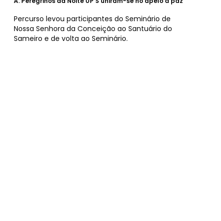
A.
Peregrinos da Noite UP’S uniram-se no apelo à paz
Percurso levou participantes do Seminário de
Nossa Senhora da Conceição ao Santuário do
Sameiro e de volta ao Seminário.