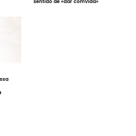
sentido de «dar comVida»
ossa
a