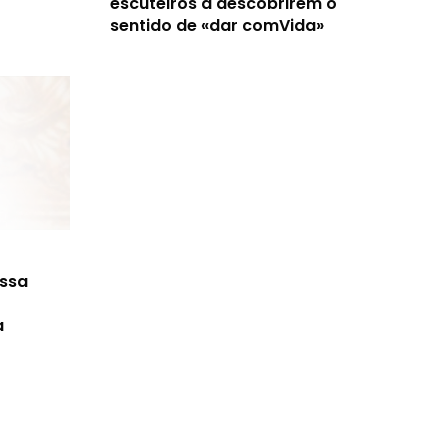
escuteiros a descobrirem o
sentido de «dar comVida»
ossa
a