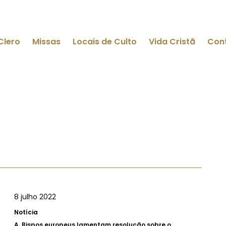
Clero
Missas
Locais de Culto
Vida Cristã
Con
8 julho 2022
Notícia
A.
Bispos europeus lamentam resolução sobre o