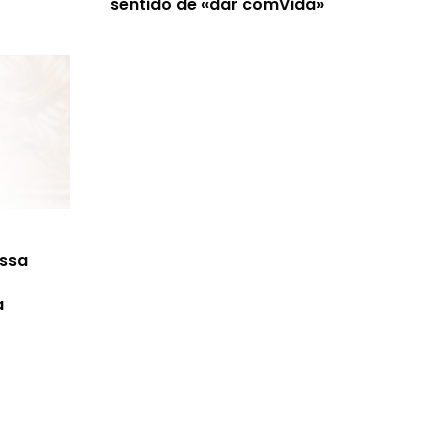
sentido de «dar comVida»
ossa
a