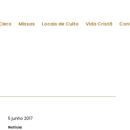
Clero
Missas
Locais de Culto
Vida Cristã
Con
5 junho 2017
Notícia