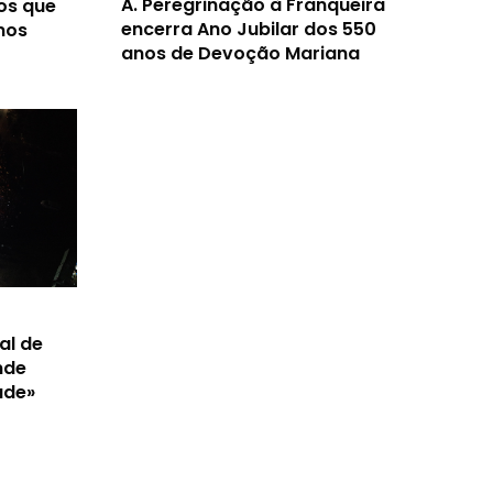
A.
Peregrinação à Franqueira
os que
encerra Ano Jubilar dos 550
nos
anos de Devoção Mariana
al de
nde
ade»