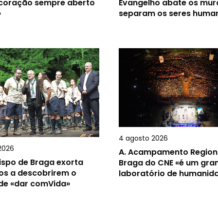
 coração sempre aberto
Evangelho abate os mur
»
separam os seres huma
4 agosto 2026
2026
A.
Acampamento Region
ispo de Braga exorta
Braga do CNE «é um gra
os a descobrirem o
laboratório de humanid
 de «dar comVida»