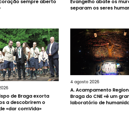
 coração sempre aberto
Evangelho abate os mur
»
separam os seres huma
4 agosto 2026
2026
A.
Acampamento Region
ispo de Braga exorta
Braga do CNE «é um gra
os a descobrirem o
laboratório de humanid
 de «dar comVida»