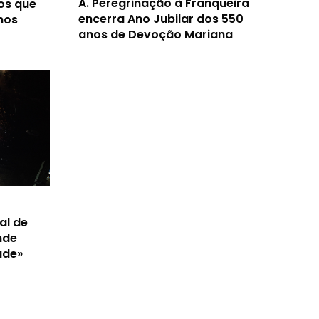
A.
Peregrinação à Franqueira
os que
encerra Ano Jubilar dos 550
nos
anos de Devoção Mariana
al de
nde
ade»