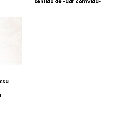
sentido de «dar comVida»
ossa
a