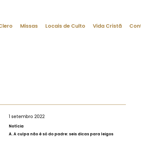
Clero
Missas
Locais de Culto
Vida Cristã
Con
1 setembro 2022
Notícia
A.
A culpa não é só do padre: seis dicas para leigos