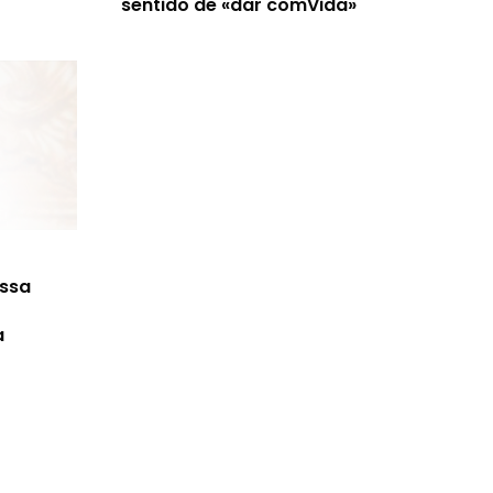
sentido de «dar comVida»
ossa
a