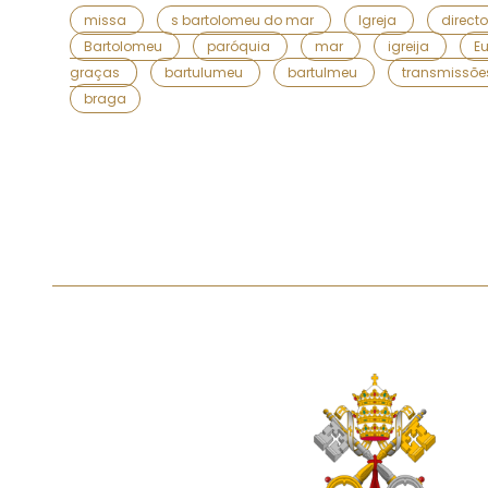
missa
s bartolomeu do mar
Igreja
direct
Bartolomeu
paróquia
mar
igreija
Eu
graças
bartulumeu
bartulmeu
transmissõ
braga