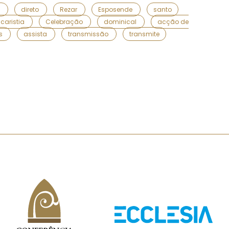
o
direto
Rezar
Esposende
santo
caristia
Celebração
dominical
acção de
es
assista
transmissão
transmite