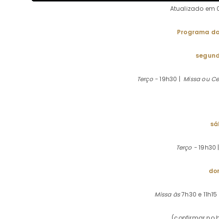
Atualizado em 0
Programa da
segund
Terço -
19h30 |
Missa ou Ce
sá
Terço -
19h30 
do
Missa às
7h30 e 11h15
(confirmar no 