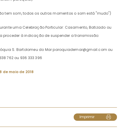
são tem som, todos os outros momentos o som está "mudo")
durante uma Celebração Particular: Casamento, Batizado ou
ara proceder à indicação de suspender a transmissão:
aróquia S. Bartolomeu do Mar
paroquiademar@gmail.com
ou
838 762 ou 936 333 396
8 de maio de 2018
Imprimir