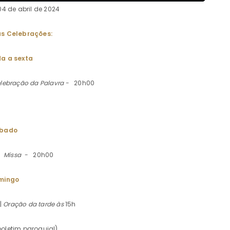
4 de abril de 2024
s Celebrações:
a a sexta
lebração da Palavra -
20h00
bado
|
Missa -
20h00
mingo
 |
Oração da tarde às
15h
boletim paroquial)