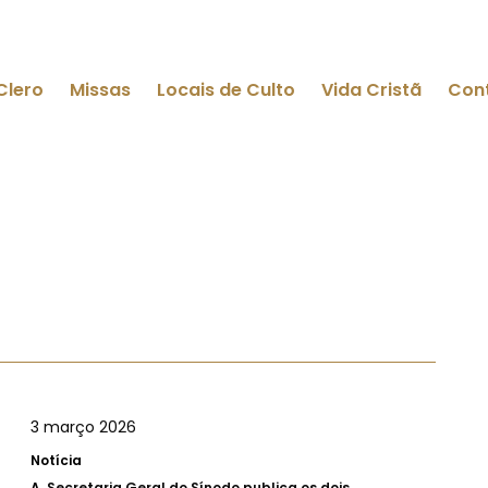
Clero
Missas
Locais de Culto
Vida Cristã
Con
3 março 2026
Notícia
A.
Secretaria Geral do Sínodo publica os dois