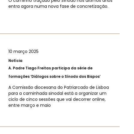
O caminho traçado pelo Sínodo nos últimos anos
entra agora numa nova fase de concretização.
10 março 2025
Notícia
A.
Padre Tiago Freitas participa da série de
formações ‘Diálogos sobre o Sínodo dos Bispos’
A Comissão diocesana do Patriarcado de Lisboa
para a caminhada sinodal está a organizar um
ciclo de cinco sessões que vai decorrer online,
entre março e maio