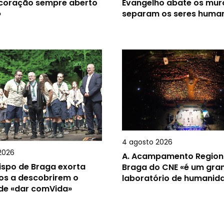
 coração sempre aberto
Evangelho abate os mur
»
separam os seres huma
4 agosto 2026
2026
A.
Acampamento Region
ispo de Braga exorta
Braga do CNE «é um gra
os a descobrirem o
laboratório de humanid
 de «dar comVida»