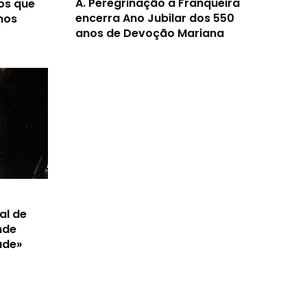
A.
Peregrinação à Franqueira
os que
encerra Ano Jubilar dos 550
nos
anos de Devoção Mariana
al de
nde
ade»