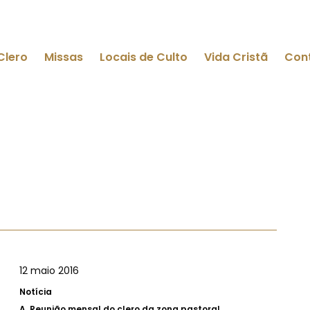
Clero
Missas
Locais de Culto
Vida Cristã
Con
12 maio 2016
Notícia
A.
Reunião mensal do clero da zona pastoral