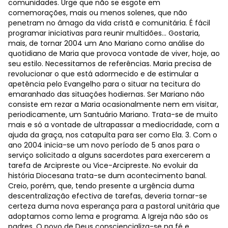
comunidades. Urge que não se esgote em
comemorações, mais ou menos solenes, que não
penetram no âmago da vida cristã e comunitária. É fácil
programar iniciativas para reunir multidões… Gostaria,
mais, de tornar 2004 um Ano Mariano como análise do
quotidiano de Maria que provoca vontade de viver, hoje, ao
seu estilo. Necessitamos de referências. Maria precisa de
revolucionar o que está adormecido e de estimular a
apetência pelo Evangelho para o situar na tecitura do
emaranhado das situações hodiernas. Ser Mariano não
consiste em rezar a Maria ocasionalmente nem em visitar,
periodicamente, um Santuário Mariano. Trata-se de muito
mais e só a vontade de ultrapassar a mediocridade, com a
ajuda da graça, nos catapulta para ser como Ela. 3. Com o
ano 2004 inicia-se um novo período de 5 anos para o
serviço solicitado a alguns sacerdotes para exercerem a
tarefa de Arcipreste ou Vice-Arcipreste. No evoluir da
história Diocesana trata-se dum acontecimento banal.
Creio, porém, que, tendo presente a urgência duma
descentralização efectiva de tarefas, deveria tornar-se
certeza duma nova esperança para a pastoral unitária que
adoptamos como lema e programa. A Igreja não são os
padres. O povo de Deus consciencializa-se na fé e