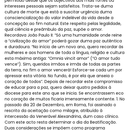
permitido desde que os objectivos dos mais fortes ou
interesses pessoais sejam satisfeitos. Trata-se duma
cultura de morte que está a suscitar urgência duma
consciencialização do valor indelével da vida desde a
concepção ao fim natural. Este respeito pelas legalidade,
qual ciência e preâmbulo da paz, supõe o amor.
Recordava João Paulo II: “Só uma humanidade onde reine
a “civilização do amor” poderá gozar duma paz autêntica
e duradoura. “No início de um novo ano, quero recordar às
mulheres e aos homens de toda a língua, religião e cultura
esta máxima antiga: “Omnia vincit amor” (“O amor tudo
vence”). Sim, queridos irmãos e irmãs de todas as partes
da terra, no fim o amor vencerá! Esforce-se cada um por
apressar esta vitória. No fundo, é por ela que anseia o
coração de todos”. Depois de recordar este compromisso
de educar para a paz, quero deixar quatro pedidos à
diocese para este ano que se inicia. Se encontrassem eco
no coração de muitos ficaria imensamente contente. 1. No
passado dia 20 de Dezembro, em Roma, foi assinado o
rescrito da aceitação como milagre, atribuído à
intercessão da Venerável Alexandrina, dum caso clínico.
Com este acto resta determinar o dia da Beatificação.
Duas considerações se impõem como programa