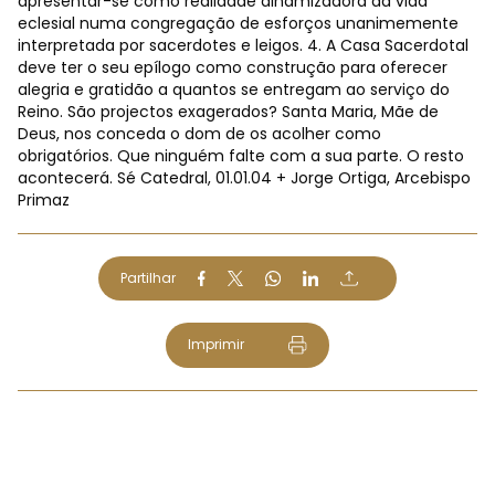
apresentar-se como realidade dinamizadora da vida
eclesial numa congregação de esforços unanimemente
interpretada por sacerdotes e leigos. 4. A Casa Sacerdotal
deve ter o seu epílogo como construção para oferecer
alegria e gratidão a quantos se entregam ao serviço do
Reino. São projectos exagerados? Santa Maria, Mãe de
Deus, nos conceda o dom de os acolher como
obrigatórios. Que ninguém falte com a sua parte. O resto
acontecerá. Sé Catedral, 01.01.04 + Jorge Ortiga, Arcebispo
Primaz
Partilhar
Imprimir