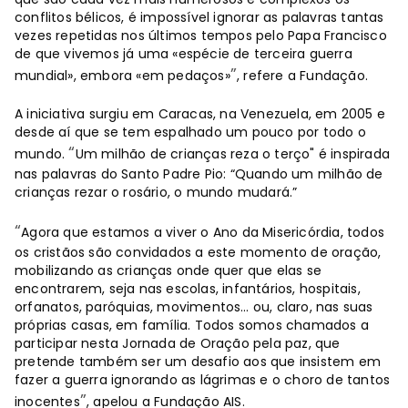
conflitos bélicos, é impossível ignorar as palavras tantas
vezes repetidas nos últimos tempos pelo Papa Francisco
de que vivemos já uma «espécie de terceira guerra
”
mundial», embora «em pedaços»
, refere a Fundação.
A iniciativa surgiu em Caracas, na Venezuela, em 2005 e
desde aí que se tem espalhado um pouco por todo o
“
mundo.
Um milhão de crianças reza o terço" é inspirada
nas palavras do Santo Padre Pio: “Quando um milhão de
crianças rezar o rosário, o mundo mudará.”
“
Agora que estamos a viver o Ano da Misericórdia, todos
os cristãos são convidados a este momento de oração,
mobilizando as crianças onde quer que elas se
encontrarem, seja nas escolas, infantários, hospitais,
orfanatos, paróquias, movimentos… ou, claro, nas suas
próprias casas, em família. Todos somos chamados a
participar nesta Jornada de Oração pela paz, que
pretende também ser um desafio aos que insistem em
fazer a guerra ignorando as lágrimas e o choro de tantos
”
inocentes
, apelou a Fundação AIS.