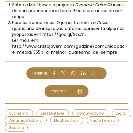
Sobre o Matthew e o projecto
Dynamic Catholic
haveis
de compreender mais tarde. Fica a promessa de um
artigo.
Para os francófonos. O jornal francês
La Croix
,
quotidiano de inspiração católica, apresenta algumas
propostas em
https://goo.gl/9zsZrr
.
Ler mais em:
http://www.cristojovem.com/godzine/comunicacao-
e-media/3554-a-melhor-quaresma-de-sempre
Partilhar
Imprimir
Quaresma
Best Lent Ever
Comunicação
Digital
Dynamic Catholic
Matthew Kelly
Paulo Terroso
Godzine