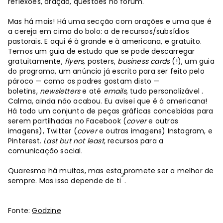
reflexões, oração, questões no fórum.
Mas há mais! Há uma secção com orações e uma que é
a cereja em cima do bolo: a de recursos/subsídios
pastorais. E aqui é à grande e à americana, e gratuito.
Temos um guia de estudo que se pode descarregar
gratuitamente,
flyers
, posters,
business cards
(!), um guia
do programa, um anúncio já escrito para ser feito pelo
pároco — como os padres gostam disto —
boletins,
newsletters
e até
emails
, tudo personalizável .
Calma, ainda não acabou. Eu avisei que é à americana!
Há todo um conjunto de peças gráficas concebidas para
serem partilhadas no Facebook (
cover
e outras
imagens), Twitter (
cover
e outras imagens) Instagram, e
Pinterest.
Last but not least
, recursos para a
comunicação social.
Quaresma há muitas, mas esta promete ser a melhor de
2
sempre. Mas isso depende de ti
.
Fonte:
Godzine