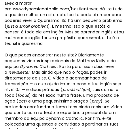
Ever
, a morar
em
www.dynamiccatholic.com/bestlentever
, dá-te tudo
o que de melhor um site católico te pode oferecer para
poderes viver a Quaresma. Só há um pequeno problema
(
just a small problem
). É mesmo isso o que estás a
pensar, é todo ele em inglês. Mas se aprender inglês e/ou
melhorar o inglês for um propósito quaresmal, este é o
teu site quaresmal.
O que podes encontrar neste site? Diariamente
pequenos vídeos inspiracionais do Matthew Kelly e da
1
equipa
Dynamic Catholic
. Basta para isso subscrever
a
newsletter
. Mas ainda que não o faças, podes ir
diretamente ao site. O vídeo é acompanhado de
transcrição — o que ajuda imenso caso o teu inglês seja
nível 0.1 — e dicas práticas (
practical tips
), tais como: o
foco (
focus
) da reflexão numa frase, uma proposta de
ação (
act
) e uma pequeníssima oração (
pray
). Se
pretendes aprofundar o tema tens ainda mais um vídeo
que conta com reflexão e experiência pessoal de um
membro da equipa Dynamic Catholic. Por fim, é-te
colocada uma questão e convidado a partilhar as tuas