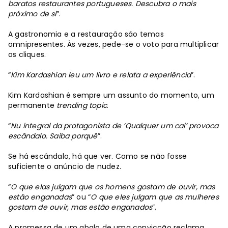
baratos restaurantes portugueses. Descubra o mais
próximo de si
”.
A gastronomia e a restauração são temas
omnipresentes. Às vezes, pede-se o voto para multiplicar
os cliques.
“
Kim Kardashian leu um livro e relata a experiência
”.
Kim Kardashian é sempre um assunto do momento, um
permanente
trending topic
.
“
Nu integral da protagonista de ‘Qualquer um cai’ provoca
escândalo. Saiba porquê
”.
Se há escândalo, há que ver. Como se não fosse
suficiente o anúncio de nudez.
“
O que elas julgam que os homens gostam de ouvir, mas
estão enganadas
” ou “
O que eles julgam que as mulheres
gostam de ouvir, mas estão enganados
”.
A promessa de um abalo de uma convicção reclama