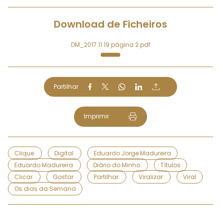
Download de Ficheiros
DM_2017.11.19 página 2.pdf
Partilhar
Imprimir
Clique
Digital
Eduardo Jorge Madureira
Eduardo Madureira
Diário do Minho
Títulos
Clicar
Gostar
Partilhar
Viralizar
Viral
Os dias da Semana